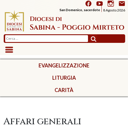
Skip
to
San Domenico, sacerdote
8 Agosto 2026
content
Ricerca
per:
EVANGELIZZAZIONE
LITURGIA
CARITÀ
Affari generali