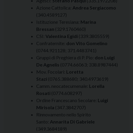
Agesci:
Stefano Pasqui
(335.1972208)
Azione Cattolica:
Andrea Sergiacomo
(340.4589127)
Istituzione Teresiana:
Marina
Bressan
(329.1760460)
CSI:
Valentina Egidi
(339.3805559)
Confraternite:
don Vito Gomelino
(0744.921128; 371.4483741)
Gruppi di Preghiera di P. Pio:
don Luigi
De Agnelis
(0774.66063; 338.8987444)
Mov. Focolari:
Loretta
Stazi
(0765.388680; 340.4973619)
Camm. neocatecumenale:
Lorella
Rosati
(0774.608297)
Ordine Francescano Secolare:
Luigi
Mirisola
(347.3842707)
Rinnovamento nello Spirito
Santo:
Annarita Di Gabriele
(349.3684189)