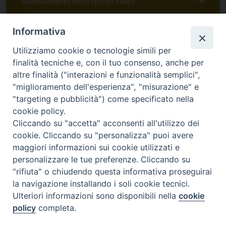
Rinnovamento nello Spirito Santo
Informativa
Comunità di Sant'Egidio
Utilizziamo cookie o tecnologie simili per
finalità tecniche e, con il tuo consenso, anche per
altre finalità ("interazioni e funzionalità semplici",
"miglioramento dell'esperienza", "misurazione" e
"targeting e pubblicità") come specificato nella
cookie policy.
Cliccando su "accetta" acconsenti all'utilizzo dei
cookie. Cliccando su "personalizza" puoi avere
maggiori informazioni sui cookie utilizzati e
SEDE
personalizzare le tue preferenze. Cliccando su
Piazza Mario Dottori, 14
"rifiuta" o chiudendo questa informativa proseguirai
02047 Poggio Mirteto (Rieti)
la navigazione installando i soli cookie tecnici.
Ulteriori informazioni sono disponibili nella
cookie
policy
completa.
CONTATTI