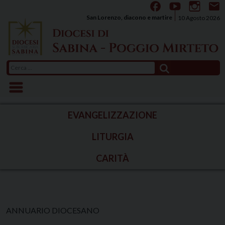
Skip
to
San Lorenzo, diacono e martire
10 Agosto 2026
content
Ricerca
per:
EVANGELIZZAZIONE
LITURGIA
CARITÀ
ANNUARIO DIOCESANO