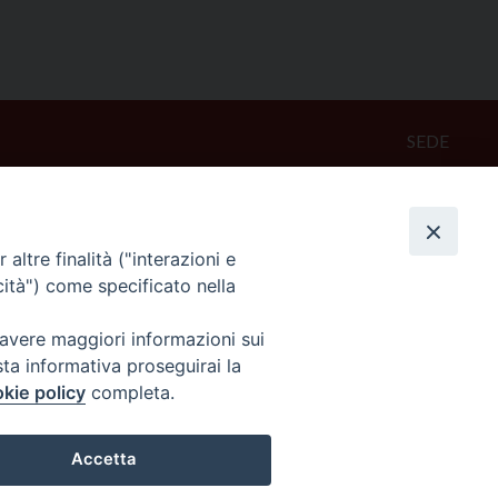
SEDE
Piazza Mario Dottori, 14
02047 Poggio Mirteto (Rieti)
altre finalità ("interazioni e
CONTATTI
cità") come specificato nella
diocesi@diocesisabina.it
0765.24019
 avere maggiori informazioni sui
sta informativa proseguirai la
kie policy
completa.
NOTE LEGALI:
consulta da qui
Accetta