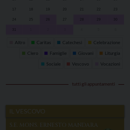
U
U
U
U
17
18
19
20
21
22
23
24
25
26
27
28
29
30
31
1
2
3
4
5
6
Altro
Caritas
Catechesi
Celebrazione
Clero
Famiglie
Giovani
Liturgia
Sociale
Vescovo
Vocazioni
tutti gli appuntamenti
IL VESCOVO
S.E. MONS. ERNESTO MANDARA