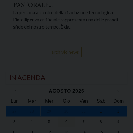
pastorale…
La persona al centro della rivoluzione tecnologica
L’intelligenza artificiale rappresenta una delle grandi
sfide del nostro tempo. È da…
archivio news
IN AGENDA
‹
AGOSTO 2026
›
Lun
Mar
Mer
Gio
Ven
Sab
Dom
27
28
29
30
31
1
2
U
U
U
U
U
U
U
U
U
U
U
U
U
U
U
3
4
5
6
7
8
9
U
U
U
U
U
U
U
U
U
10
11
12
13
14
15
16