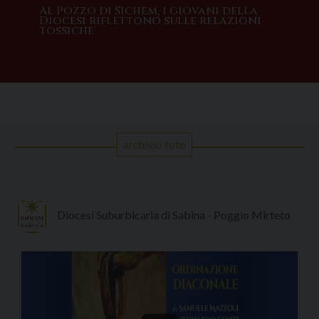
Al Pozzo di Sichem, i giovani della
Veg
Diocesi riflettono sulle relazioni
Dio
tossiche
all
archivio foto
Diocesi Suburbicaria di Sabina - Poggio Mirteto