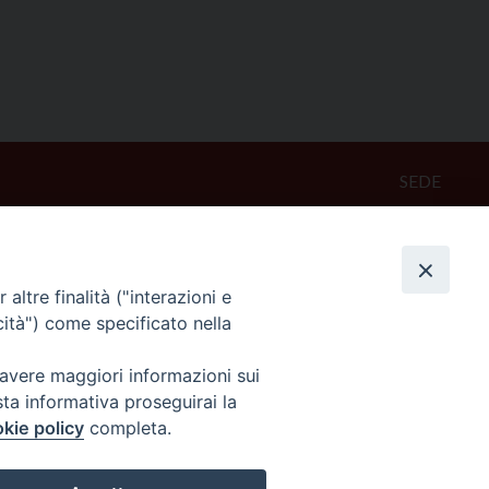
SEDE
Piazza Mario Dottori, 14
02047 Poggio Mirteto (Rieti)
altre finalità ("interazioni e
CONTATTI
cità") come specificato nella
diocesi@diocesisabina.it
0765.24019
 avere maggiori informazioni sui
sta informativa proseguirai la
kie policy
completa.
NOTE LEGALI:
consulta da qui