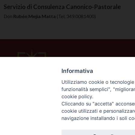
Servizio di Consulenza Canonico-Pastorale
Don
Rubén Mejia Matta
(Tel. 349.0081400)
Informativa
Utilizziamo cookie o tecnologie s
funzionalità semplici", "miglior
cookie policy.
Cliccando su "accetta" acconsent
cookie utilizzati e personalizza
navigazione installando i soli co