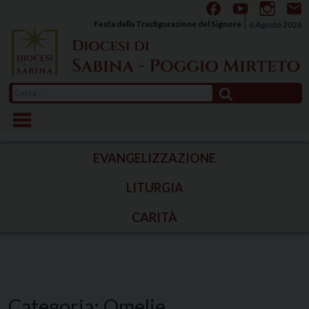
Skip
to
Festa della Trasfigurazione del Signore
6 Agosto 2026
content
Ricerca
per:
EVANGELIZZAZIONE
LITURGIA
CARITÀ
Categoria:
Omelie