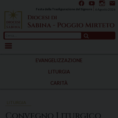
Skip
to
Festa della Trasfigurazione del Signore
6 Agosto 2026
content
Ricerca
per:
EVANGELIZZAZIONE
LITURGIA
CARITÀ
LITURGIA
Convegno Liturgico