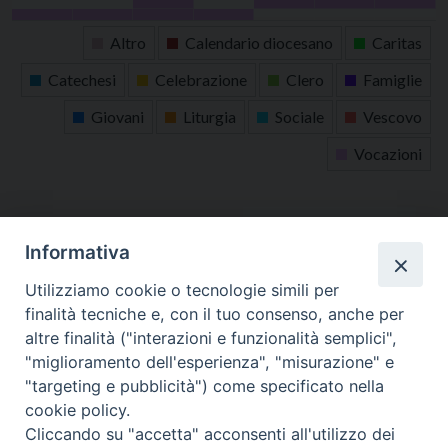
31
1
2
3
4
5
6
Altro
Calendario diocesano
Caritas
Catechesi
Celebrazione
Clero
Famiglie
Giovani
Liturgia
Sociale
Vescovo
Vocazioni
tutti gli appuntamenti
Informativa
Altri articoli
Utilizziamo cookie o tecnologie simili per
finalità tecniche e, con il tuo consenso, anche per
Altri
altre finalità ("interazioni e funzionalità semplici",
articoli
"miglioramento dell'esperienza", "misurazione" e
"targeting e pubblicità") come specificato nella
cookie policy.
Cliccando su "accetta" acconsenti all'utilizzo dei