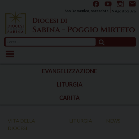
Skip
to
San Domenico, sacerdote
9 Agosto 2026
content
Ricerca
per:
EVANGELIZZAZIONE
LITURGIA
CARITÀ
VITA DELLA
LITURGIA
NEWS
DIOCESI