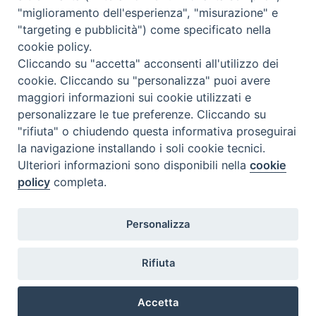
articoli
"miglioramento dell'esperienza", "misurazione" e
"targeting e pubblicità") come specificato nella
cookie policy.
Cliccando su "accetta" acconsenti all'utilizzo dei
cookie. Cliccando su "personalizza" puoi avere
maggiori informazioni sui cookie utilizzati e
personalizzare le tue preferenze. Cliccando su
SEDE
"rifiuta" o chiudendo questa informativa proseguirai
Piazza Mario Dottori, 14
la navigazione installando i soli cookie tecnici.
02047 Poggio Mirteto (Rieti)
Ulteriori informazioni sono disponibili nella
cookie
policy
completa.
CONTATTI
Personalizza
diocesi@diocesisabina.it
0765.24019
Rifiuta
NOTE LEGALI:
Accetta
consulta da qui