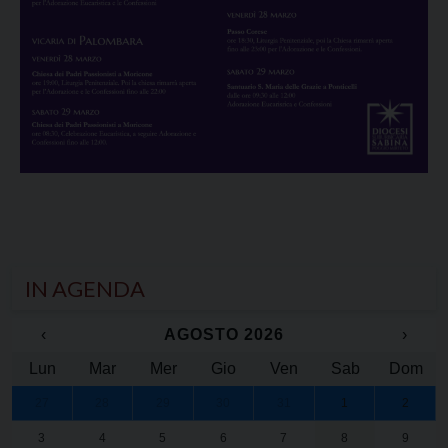
IN AGENDA
‹
AGOSTO 2026
›
Lun
Mar
Mer
Gio
Ven
Sab
Dom
27
28
29
30
31
1
2
3
4
5
6
7
8
9