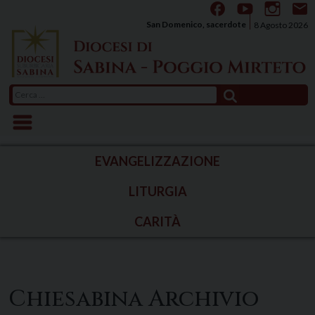
Skip
to
San Domenico, sacerdote
8 Agosto 2026
content
Ricerca
per:
EVANGELIZZAZIONE
LITURGIA
CARITÀ
Chiesabina Archivio