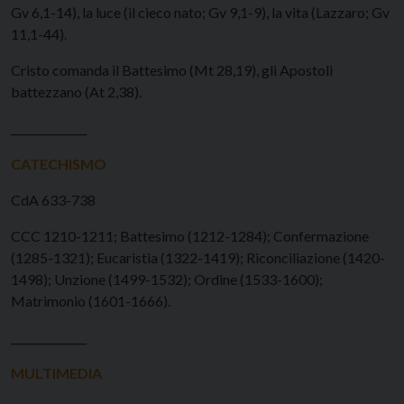
Gv 6,1-14), la luce (il cieco nato; Gv 9,1-9), la vita (Lazzaro; Gv
11,1-44).
Cristo comanda il Battesimo (Mt 28,19), gli Apostoli
battezzano (At 2,38).
______________
CATECHISMO
CdA 633-738
CCC 1210-1211; Battesimo (1212-1284); Confermazione
(1285-1321); Eucaristia (1322-1419); Riconciliazione (1420-
1498); Unzione (1499-1532); Ordine (1533-1600);
Matrimonio (1601-1666).
______________
MULTIMEDIA