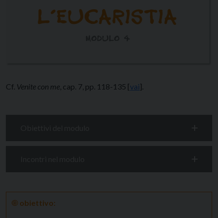
Cf.
Venite con me
, cap. 7, pp. 118-135 [
vai
].
Obiettivi del modulo
Incontri nel modulo
🞋
obiettivo: