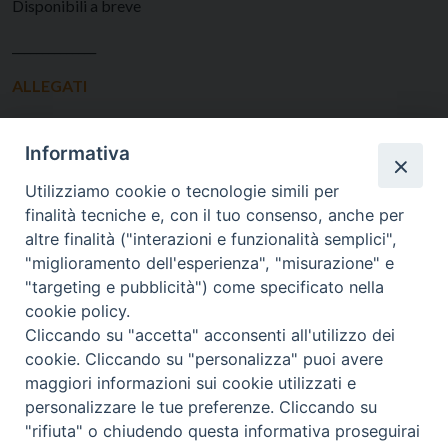
Disponibili a breve
______________
ALLEGATI
Informativa
Scheda per i fanciulli
Utilizziamo cookie o tecnologie simili per
finalità tecniche e, con il tuo consenso, anche per
altre finalità ("interazioni e funzionalità semplici",
"miglioramento dell'esperienza", "misurazione" e
"targeting e pubblicità") come specificato nella
cookie policy.
Cliccando su "accetta" acconsenti all'utilizzo dei
cookie. Cliccando su "personalizza" puoi avere
maggiori informazioni sui cookie utilizzati e
SEDE
personalizzare le tue preferenze. Cliccando su
Piazza Mario Dottori, 14
"rifiuta" o chiudendo questa informativa proseguirai
02047 Poggio Mirteto (Rieti)