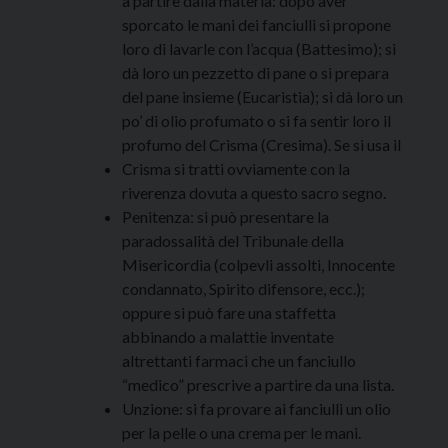
a partire dalla materia: dopo aver
sporcato le mani dei fanciulli si propone
loro di lavarle con l’acqua (Battesimo); si
dà loro un pezzetto di pane o si prepara
del pane insieme (Eucaristia); si dà loro un
po’ di olio profumato o si fa sentir loro il
profumo del Crisma (Cresima). Se si usa il
Crisma si tratti ovviamente con la
riverenza dovuta a questo sacro segno.
Penitenza: si può presentare la
paradossalità del Tribunale della
Misericordia (colpevli assolti, Innocente
condannato, Spirito difensore, ecc.);
oppure si può fare una staffetta
abbinando a malattie inventate
altrettanti farmaci che un fanciullo
“medico” prescrive a partire da una lista.
Unzione: si fa provare ai fanciulli un olio
per la pelle o una crema per le mani.