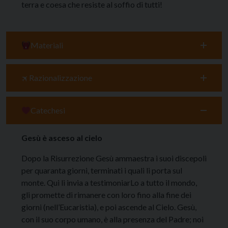
terra e coesa che resiste al soffio di tutti!
Materiali
🛪 Razionalizzazione
Catechesi
Gesù è asceso al cielo
Dopo la Risurrezione Gesù ammaestra i suoi discepoli
per quaranta giorni, terminati i quali li porta sul
monte. Qui li invia a testimoniarLo a tutto il mondo,
gli promette di rimanere con loro fino alla fine dei
giorni (nell’Eucaristia), e poi ascende al Cielo. Gesù,
con il suo corpo umano, è alla presenza del Padre; noi