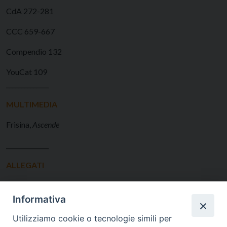
CdA 272-281
CCC 659-667
Compendio 132
YouCat 109
______________
MULTIMEDIA
Frisina,
Ascende
______________
ALLEGATI
Informativa
Scheda per i fanciulli
Utilizziamo cookie o tecnologie simili per