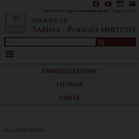
Skip
to
Santi Sisto II, papa, e compagni, martiri
7 Agosto 2026
content
Ricerca
per:
EVANGELIZZAZIONE
LITURGIA
CARITÀ
ALLA MIA MENSA