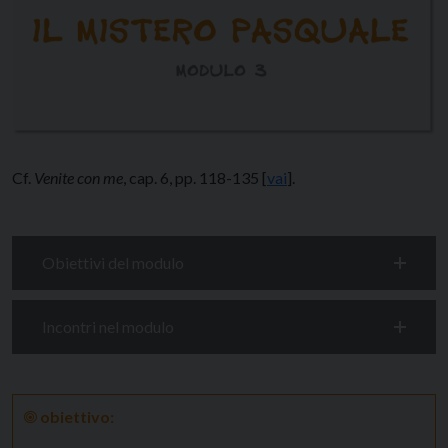
Cf.
Venite con me
, cap. 6, pp. 118-135 [
vai
].
Obiettivi del modulo
Incontri nel modulo
🞋
obiettivo: