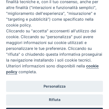
finalità tecniche e, con il tuo consenso, anche per
altre finalità ("interazioni e funzionalità semplici",
"miglioramento dell'esperienza", "misurazione" e
"targeting e pubblicità") come specificato nella
cookie policy.
Cliccando su "accetta" acconsenti all'utilizzo dei
cookie. Cliccando su "personalizza" puoi avere
maggiori informazioni sui cookie utilizzati e
SEDE
personalizzare le tue preferenze. Cliccando su
Piazza Mario Dottori, 14
"rifiuta" o chiudendo questa informativa proseguirai
02047 Poggio Mirteto (Rieti)
la navigazione installando i soli cookie tecnici.
Ulteriori informazioni sono disponibili nella
cookie
policy
completa.
CONTATTI
diocesi@diocesisabina.it
Personalizza
0765.24019
Rifiuta
NOTE LEGALI: