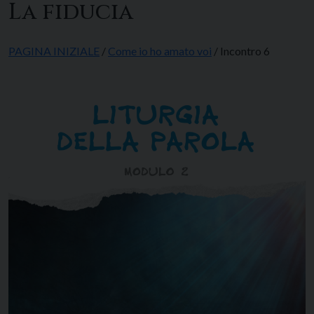
La fiducia
PAGINA INIZIALE
/
Come io ho amato voi
/ Incontro 6