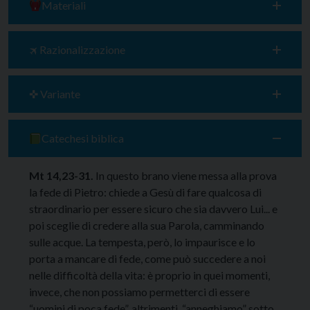
Materiali
🛪 Razionalizzazione
✜ Variante
Catechesi biblica
Mt 14,23-31.
In questo brano viene messa alla prova
la fede di Pietro: chiede a Gesù di fare qualcosa di
straordinario per essere sicuro che sia davvero Lui... e
poi sceglie di credere alla sua Parola, camminando
sulle acque. La tempesta, però, lo impaurisce e lo
porta a mancare di fede, come può succedere a noi
nelle difficoltà della vita: è proprio in quei momenti,
invece, che non possiamo permetterci di essere
“uomini di poca fede”, altrimenti “anneghiamo” sotto