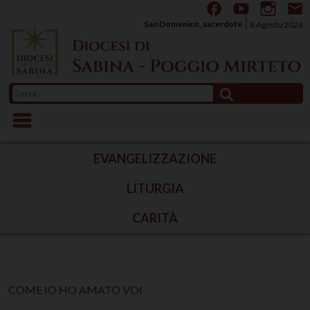
Skip
to
San Domenico, sacerdote
8 Agosto 2026
content
Ricerca
per:
EVANGELIZZAZIONE
LITURGIA
CARITÀ
COME IO HO AMATO VOI