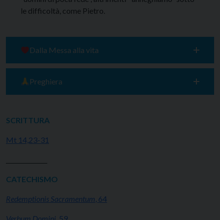
le difficoltà, come Pietro.
Dalla Messa alla vita
Preghiera
SCRITTURA
Mt 14,23-31
______________
CATECHISMO
Redemptionis
Sacramentum
, 64
Verbum Domini
, 59