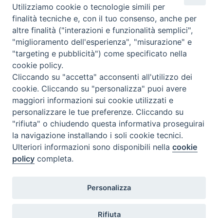
Utilizziamo cookie o tecnologie simili per
finalità tecniche e, con il tuo consenso, anche per
altre finalità ("interazioni e funzionalità semplici",
"miglioramento dell'esperienza", "misurazione" e
"targeting e pubblicità") come specificato nella
cookie policy.
Cliccando su "accetta" acconsenti all'utilizzo dei
cookie. Cliccando su "personalizza" puoi avere
maggiori informazioni sui cookie utilizzati e
SEDE
personalizzare le tue preferenze. Cliccando su
Piazza Mario Dottori, 14
"rifiuta" o chiudendo questa informativa proseguirai
02047 Poggio Mirteto (Rieti)
la navigazione installando i soli cookie tecnici.
Ulteriori informazioni sono disponibili nella
cookie
policy
completa.
CONTATTI
diocesi@diocesisabina.it
Personalizza
0765.24019
Rifiuta