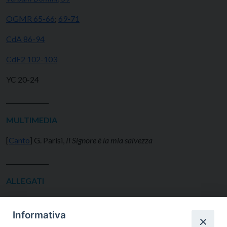
OGMR 65-66
;
69-71
CdA 86-94
CdF2 102-103
YC 20-24
______________
MULTIMEDIA
[
Canto
] G. Parisi,
Il Signore è la mia salvezza
______________
ALLEGATI
Informativa
Scheda per i ragazzi