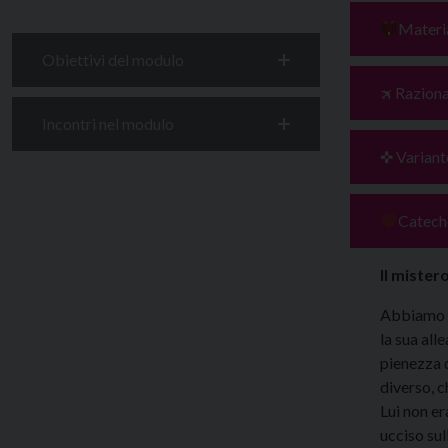
Materia
Obiettivi del modulo
🛪 Razion
Incontri nel modulo
✜ Variant
Catech
Il mister
Abbiamo vi
la sua all
pienezza 
diverso, c
Lui non er
ucciso su