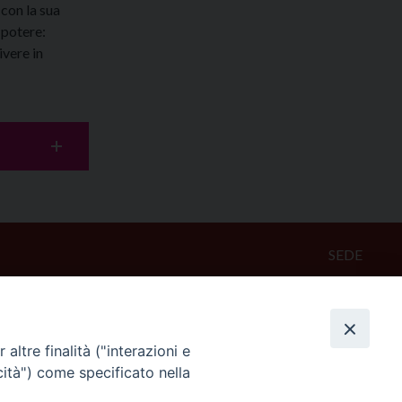
con la sua
 potere:
ivere in
SEDE
Piazza Mario Dottori, 14
02047 Poggio Mirteto (Rieti)
altre finalità ("interazioni e
CONTATTI
cità") come specificato nella
diocesi@diocesisabina.it