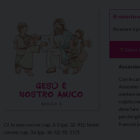
🞋
obiettivo
Ricevere il 
Gioco l
Assassi
Con le car
Assassino
:
mietere le
colpito mu
deve fare 
perché gli
francesi (a
Cf.
Io sono con voi
: cap. 3-5 (pp. 32-91);
Venite
con me
: cap. 3.6 (pp. 36-52; 92-117)