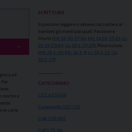
SCRITTURA
Si possono leggere o almeno raccontare ai
bambini gli eventi pasquali: Passione e
Morte (
Mt 26,30-
27,56
;
Mc 14,26-
15,41
;
Lc
22,39
-23,49
;
Gv 18,1
-19,37
); Risurrezione
(
Mt 28,1-10
;
Mc 16,1-9
;
Lc 24,1-12
;
Gv
20,1-17
).
______________
 gioca ad
. Per
CATECHISMO
viene
CCC 613-658
ò morire e
lmente
Compendio 122-131
n le carte
CdA 233-282
CdF1 75-86