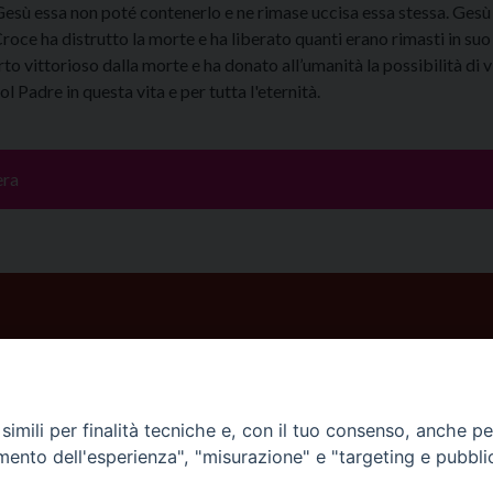
esù essa non poté contenerlo e ne rimase uccisa essa stessa. Gesù 
roce ha distrutto la morte e ha liberato quanti erano rimasti in suo
orto vittorioso dalla morte e ha donato all’umanità la possibilità di v
ol Padre in questa vita e per tutta l'eternità.
era
imili per finalità tecniche e, con il tuo consenso, anche per 
amento dell'esperienza", "misurazione" e "targeting e pubbli