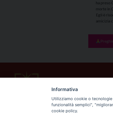
ha preso G
morte in C
Egli è ris
amicizia c
Preghi
Informativa
Utilizziamo cookie o tecnologie s
funzionalità semplici", "miglior
cookie policy.