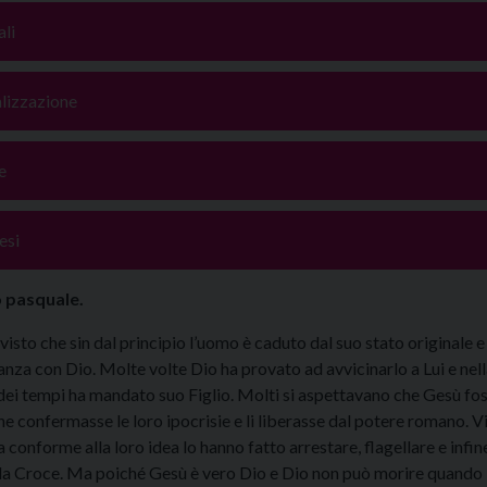
li
alizzazione
e
esi
o pasquale.
sto che sin dal principio l’uomo è caduto dal suo stato originale e
eanza con Dio. Molte volte Dio ha provato ad avvicinarlo a Lui e nell
dei tempi ha mandato suo Figlio. Molti si aspettavano che Gesù fo
he confermasse le loro ipocrisie e li liberasse dal potere romano. V
a conforme alla loro idea lo hanno fatto arrestare, flagellare e infin
lla Croce. Ma poiché Gesù è vero Dio e Dio non può morire quando 