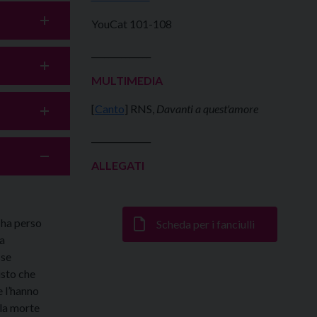
YouCat 101-108
______________
MULTIMEDIA
[
Canto
] RNS,
Davanti a quest'amore
______________
ALLEGATI
 ha perso
Scheda per i fanciulli
a
sse
isto che
e l’hanno
la morte