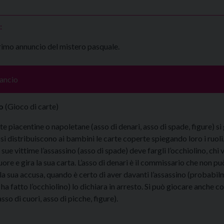
:
primo annuncio del mistero pasquale.
ancio
no
(Gioco di carte)
te piacentine o napoletane (asso di denari, asso di spade, figure) si
 si distribuiscono ai bambini le carte coperte spiegando loro i ruoli
 sue vittime l’assassino (asso di spade) deve fargli l’occhiolino, chi 
ore e gira la sua carta. L’asso di denari è il commissario che non pu
la sua accusa, quando è certo di aver davanti l’assassino (probabi
 ha fatto l’occhiolino) lo dichiara in arresto. Si può giocare anche co
sso di cuori, asso di picche, figure).