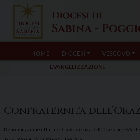
Skip
to
content
HOME
DIOCESI
VESCOVO
EVANGELIZZAZIONE
Confraternita dell’Ora
Denominazione ufficiale:
Confraternita dell'Orazione e Morte
Tipo:
ASSOCIAZIONE ECCLESIALE