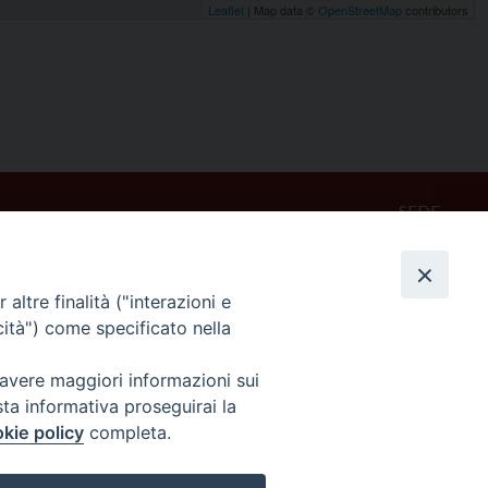
Leaflet
| Map data ©
OpenStreetMap
contributors
SEDE
Piazza Mario Dottori, 14
02047 Poggio Mirteto (Rieti)
altre finalità ("interazioni e
cità") come specificato nella
CONTATTI
diocesi@diocesisabina.it
 avere maggiori informazioni sui
0765.24019
sta informativa proseguirai la
kie policy
completa.
NOTE LEGALI: