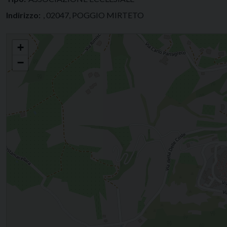
Indirizzo:
, 02047, POGGIO MIRTETO
Confraternita dell'Orazione e Morte
+
−