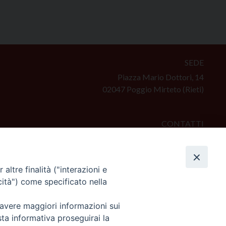
SEDE
Piazza Mario Dottori, 14
02047 Poggio Mirteto (Rieti)
CONTATTI
diocesi@diocesisabina.it
0765.24019
altre finalità ("interazioni e
cità") come specificato nella
NOTE LEGALI:
consulta da qui
 avere maggiori informazioni sui
sta informativa proseguirai la