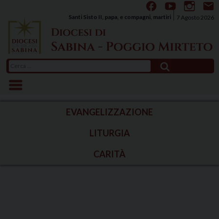
Skip
to
Santi Sisto II, papa, e compagni, martiri
7 Agosto 2026
content
Ricerca
per:
EVANGELIZZAZIONE
LITURGIA
CARITÀ