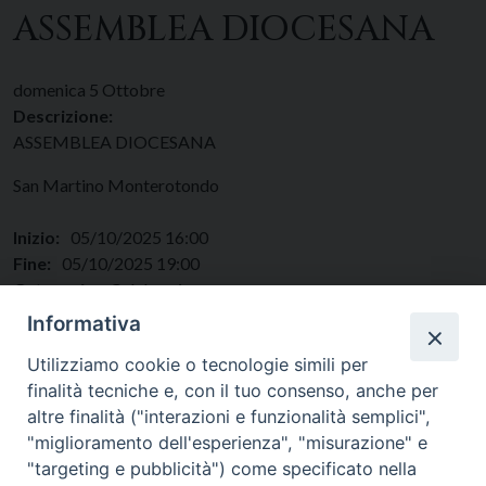
ASSEMBLEA DIOCESANA
domenica
5
Ottobre
Descrizione:
ASSEMBLEA DIOCESANA
San Martino Monterotondo
Inizio:
05/10/2025 16:00
Fine:
05/10/2025 19:00
Categorie:
Celebrazione
Regione:
Lazio
Informativa
Paese:
Italia
Utilizziamo cookie o tecnologie simili per
finalità tecniche e, con il tuo consenso, anche per
altre finalità ("interazioni e funzionalità semplici",
"miglioramento dell'esperienza", "misurazione" e
"targeting e pubblicità") come specificato nella