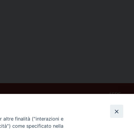
SEDE
Piazza Mario Dottori, 14
02047 Poggio Mirteto (Rieti)
altre finalità ("interazioni e
cità") come specificato nella
CONTATTI