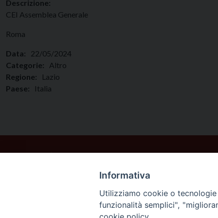
Descrizione:
CEI Assemblea Generale
Roma
Data:
22/05/2024
Categorie:
Altro
Regione:
Lazio
Paese:
Italia
Informativa
Utilizziamo cookie o tecnologie s
funzionalità semplici", "miglior
cookie policy.