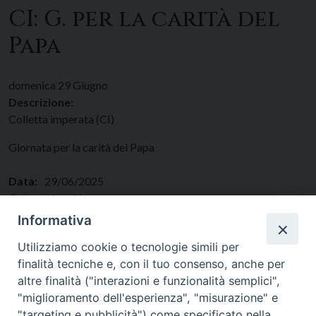
CI: G. per la carità del
Papa
domenica
29
Giugno
Descrizione:
Colletta imperata (CI)
Giornata per la carità del Papa
Data:
29/06/2025
Categorie:
Altro
Regione:
Lazio
Informativa
Paese:
Italia
Utilizziamo cookie o tecnologie simili per
finalità tecniche e, con il tuo consenso, anche per
altre finalità ("interazioni e funzionalità semplici",
"miglioramento dell'esperienza", "misurazione" e
"targeting e pubblicità") come specificato nella