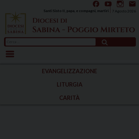
Skip
to
Santi Sisto II, papa, e compagni, martiri
7 Agosto 2026
content
Ricerca
per:
EVANGELIZZAZIONE
LITURGIA
CARITÀ