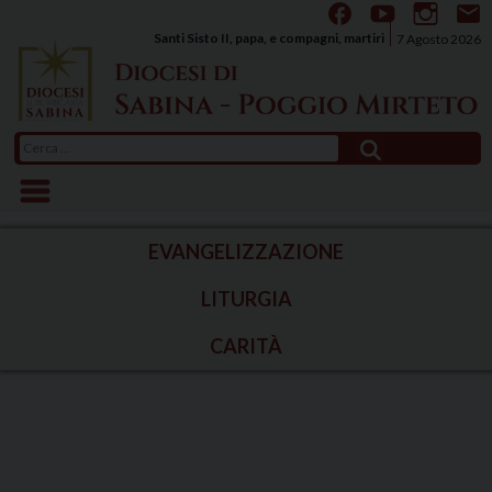
Skip
to
Santi Sisto II, papa, e compagni, martiri
7 Agosto 2026
content
Ricerca
per:
EVANGELIZZAZIONE
LITURGIA
CARITÀ