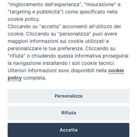
"miglioramento dell'esperienza", "misurazione" e
"targeting e pubblicità") come specificato nella
cookie policy.
Cliccando su "accetta" acconsenti all'utilizzo dei
cookie. Cliccando su "personalizza" puoi avere
maggiori informazioni sui cookie utilizzati e
personalizzare le tue preferenze. Cliccando su
SEDE
"rifiuta" o chiudendo questa informativa proseguirai
Piazza Mario Dottori, 14
la navigazione installando i soli cookie tecnici.
02047 Poggio Mirteto (Rieti)
Ulteriori informazioni sono disponibili nella
cookie
policy
completa.
CONTATTI
Personalizza
diocesi@diocesisabina.it
0765.24019
Rifiuta
NOTE LEGALI:
Accetta
consulta da qui