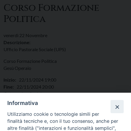
Corso Formazione
Politica
venerdì
22
Novembre
Descrizione:
Ufficio Pastorale Sociale (UPS)
Corso Formazione Politica
Gesù Operaio
Inizio:
22/11/2024 19:00
Fine:
22/11/2024 20:00
Categorie:
Sociale
Regione:
Lazio
Informativa
Paese:
Italia
Utilizziamo cookie o tecnologie simili per
finalità tecniche e, con il tuo consenso, anche per
altre finalità ("interazioni e funzionalità semplici",