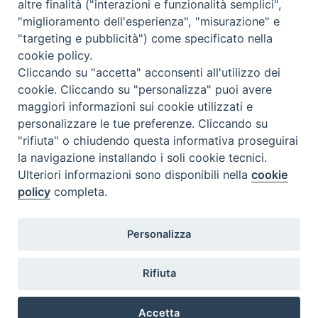
altre finalità ("interazioni e funzionalità semplici",
"miglioramento dell'esperienza", "misurazione" e
"targeting e pubblicità") come specificato nella
cookie policy.
Cliccando su "accetta" acconsenti all'utilizzo dei
cookie. Cliccando su "personalizza" puoi avere
maggiori informazioni sui cookie utilizzati e
personalizzare le tue preferenze. Cliccando su
SEDE
"rifiuta" o chiudendo questa informativa proseguirai
Piazza Mario Dottori, 14
la navigazione installando i soli cookie tecnici.
02047 Poggio Mirteto (Rieti)
Ulteriori informazioni sono disponibili nella
cookie
policy
completa.
CONTATTI
Personalizza
diocesi@diocesisabina.it
0765.24019
Rifiuta
NOTE LEGALI:
Accetta