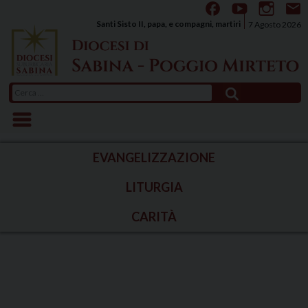
Skip
to
Santi Sisto II, papa, e compagni, martiri
7 Agosto 2026
content
Ricerca
per:
EVANGELIZZAZIONE
LITURGIA
CARITÀ