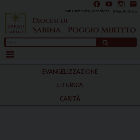
Skip
to
San Domenico, sacerdote
8 Agosto 2026
content
Ricerca
per:
EVANGELIZZAZIONE
LITURGIA
CARITÀ