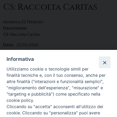
CS: Raccolta Caritas
domenica
22
Febbraio
Descrizione:
CS
: Raccolta Caritas
Data:
22/02/2026
Categorie:
Caritas
Regione:
Lazio
Informativa
Paese:
Italia
Utilizziamo cookie o tecnologie simili per
finalità tecniche e, con il tuo consenso, anche per
altre finalità ("interazioni e funzionalità semplici",
"miglioramento dell'esperienza", "misurazione" e
"targeting e pubblicità") come specificato nella
cookie policy.
Cliccando su "accetta" acconsenti all'utilizzo dei
cookie. Cliccando su "personalizza" puoi avere