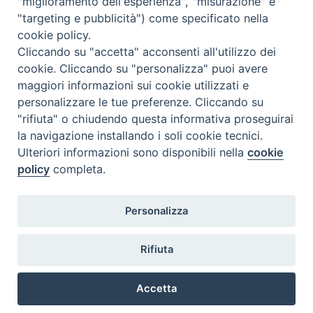
"miglioramento dell'esperienza", "misurazione" e
"targeting e pubblicità") come specificato nella
cookie policy.
Cliccando su "accetta" acconsenti all'utilizzo dei
cookie. Cliccando su "personalizza" puoi avere
maggiori informazioni sui cookie utilizzati e
personalizzare le tue preferenze. Cliccando su
SEDE
"rifiuta" o chiudendo questa informativa proseguirai
Piazza Mario Dottori, 14
la navigazione installando i soli cookie tecnici.
02047 Poggio Mirteto (Rieti)
Ulteriori informazioni sono disponibili nella
cookie
policy
completa.
CONTATTI
Personalizza
diocesi@diocesisabina.it
0765.24019
Rifiuta
NOTE LEGALI:
Accetta
consulta da qui
Preferenze Cookie