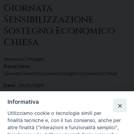
Giornata
Sensibilizzazione
Sostegno Economico
Chiesa
domenica
5
Maggio
Descrizione:
Giornata Sensibilizzazione Sostegno Economico Chiesa
Data:
05/05/2024
Categorie:
Altro
Regione:
Lazio
Informativa
Paese:
Italia
Utilizziamo cookie o tecnologie simili per
finalità tecniche e, con il tuo consenso, anche per
altre finalità ("interazioni e funzionalità semplici",