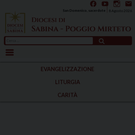
Skip
to
San Domenico, sacerdote
8 Agosto 2026
content
Ricerca
per:
EVANGELIZZAZIONE
LITURGIA
CARITÀ