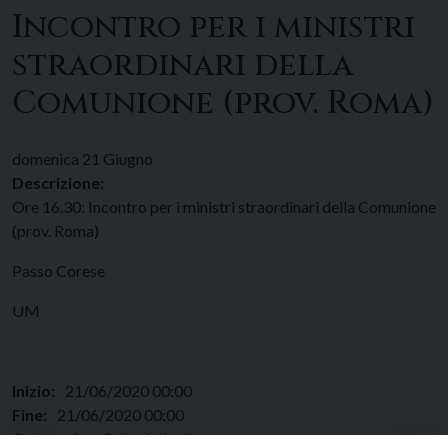
Incontro per i ministri
straordinari della
Comunione (prov. Roma)
domenica
21
Giugno
Descrizione:
Ore 16.30: Incontro per i ministri straordinari della Comunione
(prov. Roma)
Passo Corese
UM
Inizio:
21/06/2020 00:00
Fine:
21/06/2020 00:00
Categorie:
Calendario diocesano