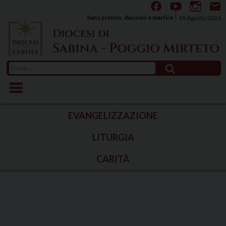
Skip
to
San Lorenzo, diacono e martire
10 Agosto 2026
content
Ricerca
per:
EVANGELIZZAZIONE
LITURGIA
CARITÀ