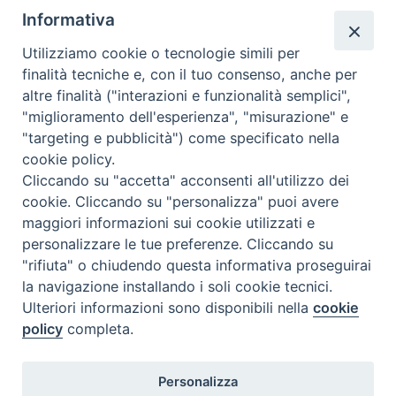
Regione:
Lazio
Informativa
Paese:
Italia
Utilizziamo cookie o tecnologie simili per
finalità tecniche e, con il tuo consenso, anche per
altre finalità ("interazioni e funzionalità semplici",
"miglioramento dell'esperienza", "misurazione" e
"targeting e pubblicità") come specificato nella
cookie policy.
Cliccando su "accetta" acconsenti all'utilizzo dei
cookie. Cliccando su "personalizza" puoi avere
maggiori informazioni sui cookie utilizzati e
personalizzare le tue preferenze. Cliccando su
SEDE
"rifiuta" o chiudendo questa informativa proseguirai
Piazza Mario Dottori, 14
la navigazione installando i soli cookie tecnici.
02047 Poggio Mirteto (Rieti)
Ulteriori informazioni sono disponibili nella
cookie
policy
completa.
CONTATTI
Personalizza
diocesi@diocesisabina.it