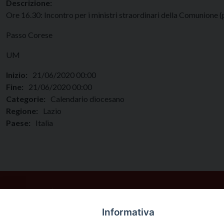
Descrizione:
Ore 16.30: Incontro per i ministri straordinari della Comunione 
Passo Corese
UM
Inizio:
21/06/2020 00:00
Fine:
21/06/2020 00:00
Categorie:
Calendario diocesano
Regione:
Lazio
Paese:
Italia
Informativa