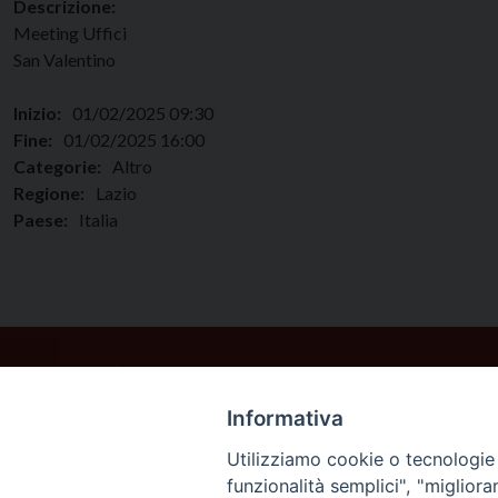
Descrizione:
Meeting Uffici
San Valentino
Inizio:
01/02/2025 09:30
Fine:
01/02/2025 16:00
Categorie:
Altro
Regione:
Lazio
Paese:
Italia
Informativa
Utilizziamo cookie o tecnologie s
funzionalità semplici", "miglior