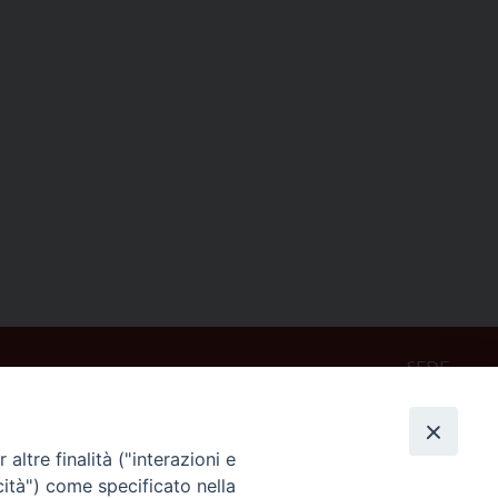
SEDE
Piazza Mario Dottori, 14
02047 Poggio Mirteto (Rieti)
altre finalità ("interazioni e
cità") come specificato nella