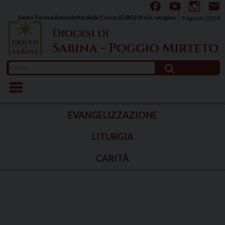
Skip
to
Santa Teresa Benedetta della Croce (Edith) Stein, vergine
9 Agosto 2026
content
Ricerca
per:
EVANGELIZZAZIONE
LITURGIA
CARITÀ