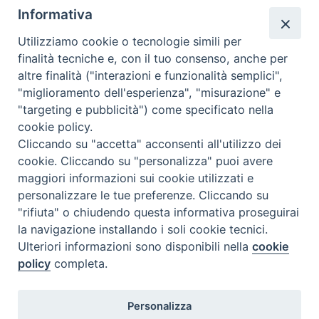
Regione:
Lazio
Informativa
Paese:
Italia
Utilizziamo cookie o tecnologie simili per
finalità tecniche e, con il tuo consenso, anche per
altre finalità ("interazioni e funzionalità semplici",
"miglioramento dell'esperienza", "misurazione" e
"targeting e pubblicità") come specificato nella
cookie policy.
Cliccando su "accetta" acconsenti all'utilizzo dei
cookie. Cliccando su "personalizza" puoi avere
maggiori informazioni sui cookie utilizzati e
personalizzare le tue preferenze. Cliccando su
SEDE
"rifiuta" o chiudendo questa informativa proseguirai
Piazza Mario Dottori, 14
la navigazione installando i soli cookie tecnici.
02047 Poggio Mirteto (Rieti)
Ulteriori informazioni sono disponibili nella
cookie
policy
completa.
CONTATTI
Personalizza
diocesi@diocesisabina.it