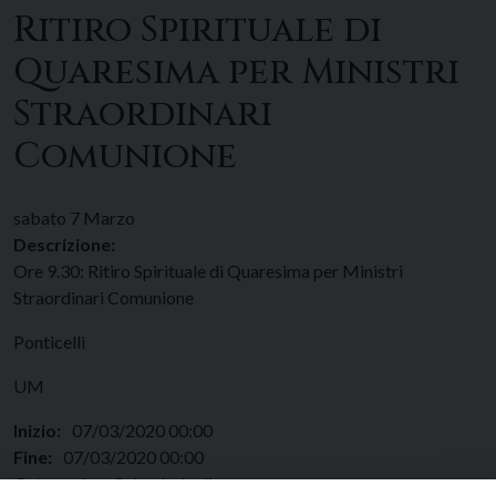
Ritiro Spirituale di
Quaresima per Ministri
Straordinari
Comunione
sabato
7
Marzo
Descrizione:
Ore 9.30: Ritiro Spirituale di Quaresima per Ministri
Straordinari Comunione
Ponticelli
UM
Inizio:
07/03/2020 00:00
Fine:
07/03/2020 00:00
Categorie:
Calendario diocesano