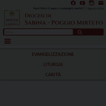
Skip
to
Santi Sisto II, papa, e compagni, martiri
7 Agosto 2026
content
Ricerca
per:
EVANGELIZZAZIONE
LITURGIA
CARITÀ