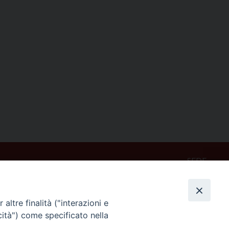
SEDE
Piazza Mario Dottori, 14
02047 Poggio Mirteto (Rieti)
altre finalità ("interazioni e
cità") come specificato nella
CONTATTI