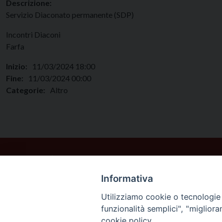
Descrizione:
Servizio Diaconato permanente (SDP)
Incontri Diaconi
Farfa
Inizio:
11/03/2024 18:00
Fine:
11/03/2024 00:00
Categorie:
Altro
Informativa
Utilizziamo cookie o tecnologie s
funzionalità semplici", "miglior
cookie policy.