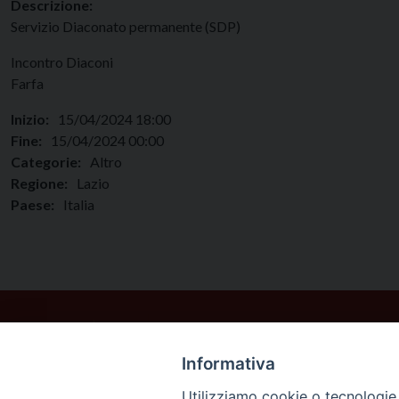
Descrizione:
Servizio Diaconato permanente (SDP)
Incontro Diaconi
Farfa
Inizio:
15/04/2024 18:00
Fine:
15/04/2024 00:00
Categorie:
Altro
Regione:
Lazio
Paese:
Italia
Informativa
Utilizziamo cookie o tecnologie s