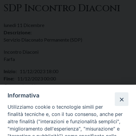
SDP Incontro Diaconi
lunedì
11
Dicembre
Descrizione:
Servizio Diaconato Permanente (SDP)
Incontro Diaconi
Farfa
Inizio:
11/12/2023 18:00
Fine:
11/12/2023 00:00
Categorie:
Altro
Regione:
Lazio
Informativa
Paese:
Italia
Utilizziamo cookie o tecnologie simili per
finalità tecniche e, con il tuo consenso, anche per
altre finalità ("interazioni e funzionalità semplici",
"miglioramento dell'esperienza", "misurazione" e
"targeting e pubblicità") come specificato nella