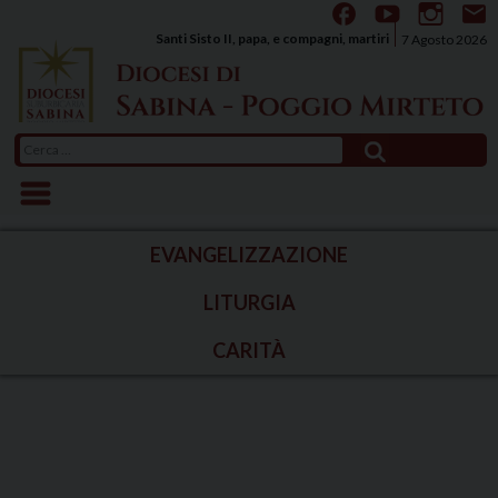
Skip
to
Santi Sisto II, papa, e compagni, martiri
7 Agosto 2026
content
Ricerca
per:
EVANGELIZZAZIONE
LITURGIA
CARITÀ