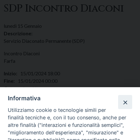
SDP Incontro Diaconi
lunedì
15
Gennaio
Descrizione:
Servizio Diaconato Permanente (SDP)
Incontro Diaconi
Farfa
Inizio:
15/01/2024 18:00
Fine:
15/01/2024 00:00
Categorie:
Altro
Regione:
Lazio
Informativa
Paese:
Italia
Utilizziamo cookie o tecnologie simili per
finalità tecniche e, con il tuo consenso, anche per
altre finalità ("interazioni e funzionalità semplici",
"miglioramento dell'esperienza", "misurazione" e
"targeting e pubblicità") come specificato nella