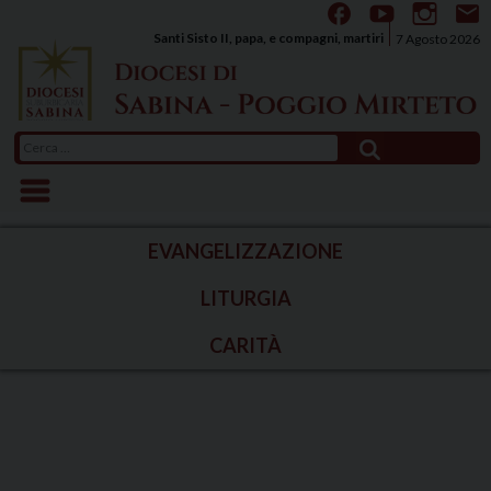
Skip
to
Santi Sisto II, papa, e compagni, martiri
7 Agosto 2026
content
Ricerca
per:
EVANGELIZZAZIONE
LITURGIA
CARITÀ