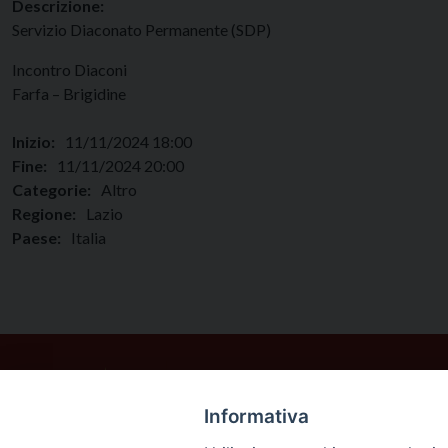
Descrizione:
Servizio Diaconato Permanente (SDP)
Incontro Diaconi
Farfa – Brigidine
Inizio:
11/11/2024 18:00
Fine:
11/11/2024 20:00
Categorie:
Altro
Regione:
Lazio
Paese:
Italia
Informativa