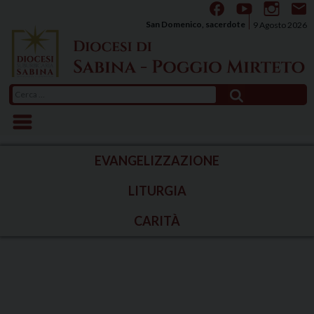
Skip
to
San Domenico, sacerdote
9 Agosto 2026
content
Ricerca
per:
EVANGELIZZAZIONE
LITURGIA
CARITÀ