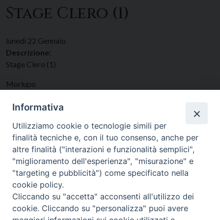
Stage Clero (1)
lunedì
22
Gennaio
Descrizione:
Stage Clero (1)
Morlupo
Data:
22/01/2024
(tutto il giorno)
Informativa
Categorie:
Clero
Utilizziamo cookie o tecnologie simili per
finalità tecniche e, con il tuo consenso, anche per
altre finalità ("interazioni e funzionalità semplici",
"miglioramento dell'esperienza", "misurazione" e
"targeting e pubblicità") come specificato nella
cookie policy.
Cliccando su "accetta" acconsenti all'utilizzo dei
cookie. Cliccando su "personalizza" puoi avere
maggiori informazioni sui cookie utilizzati e