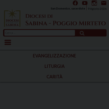
Skip
to
San Domenico, sacerdote
9 Agosto 2026
content
Ricerca
per:
EVANGELIZZAZIONE
LITURGIA
CARITÀ