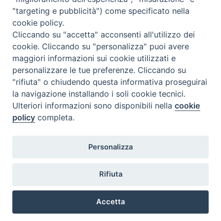
"targeting e pubblicità") come specificato nella
cookie policy.
Cliccando su "accetta" acconsenti all'utilizzo dei
cookie. Cliccando su "personalizza" puoi avere
maggiori informazioni sui cookie utilizzati e
personalizzare le tue preferenze. Cliccando su
SEDE
"rifiuta" o chiudendo questa informativa proseguirai
Piazza Mario Dottori, 14
la navigazione installando i soli cookie tecnici.
02047 Poggio Mirteto (Rieti)
Ulteriori informazioni sono disponibili nella
cookie
policy
completa.
CONTATTI
Personalizza
diocesi@diocesisabina.it
0765.24019
Rifiuta
NOTE LEGALI:
Accetta
consulta da qui
Preferenze Cookie