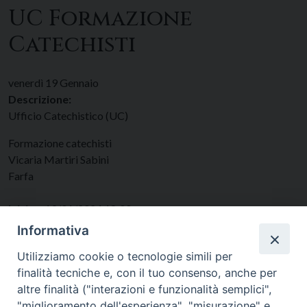
UC Formazione
Catechisti
venerdì
19
Gennaio
Descrizione:
Ufficio Catechistico (UC)
Formazione catechisti
Vicaria Martiri Sabini
Farfa
Inizio:
19/01/2024 18:00
Fine:
19/01/2024 00:00
Informativa
Categorie:
Catechesi
Utilizziamo cookie o tecnologie simili per
finalità tecniche e, con il tuo consenso, anche per
altre finalità ("interazioni e funzionalità semplici",
"miglioramento dell'esperienza", "misurazione" e