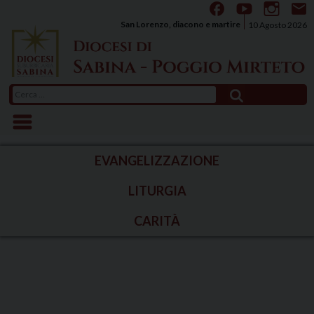
Skip
to
San Lorenzo, diacono e martire
10 Agosto 2026
content
Ricerca
per:
EVANGELIZZAZIONE
LITURGIA
CARITÀ