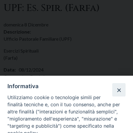
UPF: Es. Spir. (Farfa)
domenica
8
Dicembre
Descrizione:
Ufficio Pastorale Familiare (UPF)
Esercizi Spirituali
(Farfa)
Data:
08/12/2024
Categorie:
Famiglie
Regione:
Lazio
Informativa
Paese:
Italia
Utilizziamo cookie o tecnologie simili per
finalità tecniche e, con il tuo consenso, anche per
altre finalità ("interazioni e funzionalità semplici",
"miglioramento dell'esperienza", "misurazione" e
"targeting e pubblicità") come specificato nella
cookie policy.