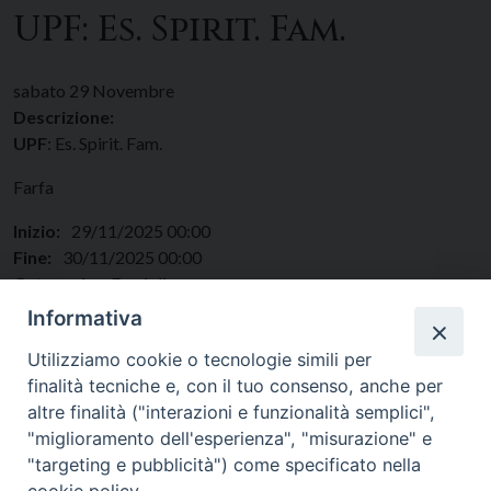
UPF: Es. Spirit. Fam.
sabato
29
Novembre
Descrizione:
UPF
: Es. Spirit. Fam.
Farfa
Inizio:
29/11/2025 00:00
Fine:
30/11/2025 00:00
Categorie:
Famiglie
Regione:
Lazio
Informativa
Paese:
Italia
Utilizziamo cookie o tecnologie simili per
finalità tecniche e, con il tuo consenso, anche per
altre finalità ("interazioni e funzionalità semplici",
"miglioramento dell'esperienza", "misurazione" e
"targeting e pubblicità") come specificato nella
cookie policy.