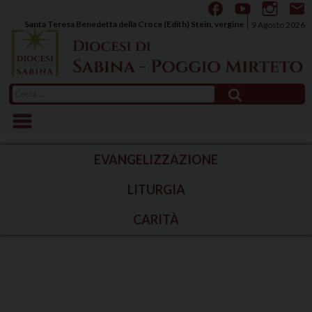
Skip
to
Santa Teresa Benedetta della Croce (Edith) Stein, vergine
9 Agosto 2026
content
Ricerca
per:
EVANGELIZZAZIONE
LITURGIA
CARITÀ