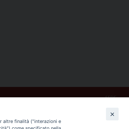
SEDE
Piazza Mario Dottori, 14
02047 Poggio Mirteto (Rieti)
altre finalità ("interazioni e
cità") come specificato nella