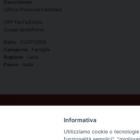
Descrizione:
Ufficio Pastorale Familiare
UPF Far.Fa.Estate
(Luogo da definire)
Data:
11/07/2024
Categorie:
Famiglie
Regione:
Lazio
Paese:
Italia
Informativa
Utilizziamo cookie o tecnologie s
funzionalità semplici", "miglior