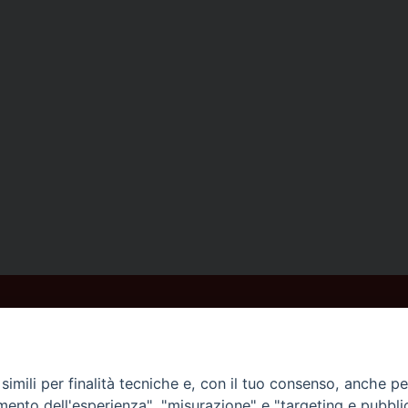
imili per finalità tecniche e, con il tuo consenso, anche per 
amento dell'esperienza", "misurazione" e "targeting e pubbli