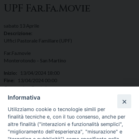
UPF Far.Fa.Movie
sabato
13
Aprile
Descrizione:
Uffici Pastorale Familiare (UPF)
Far.Fa.movie
Monterotondo – San Martino
Inizio:
13/04/2024 18:00
Fine:
13/04/2024 00:00
Categorie:
Famiglie
Regione:
Lazio
Informativa
Paese:
Italia
Utilizziamo cookie o tecnologie simili per
finalità tecniche e, con il tuo consenso, anche per
altre finalità ("interazioni e funzionalità semplici",
"miglioramento dell'esperienza", "misurazione" e
"targeting e pubblicità") come specificato nella