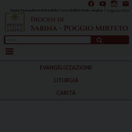
Skip
to
Santa Teresa Benedetta della Croce (Edith) Stein, vergine
9 Agosto 2026
content
Ricerca
per:
EVANGELIZZAZIONE
LITURGIA
CARITÀ