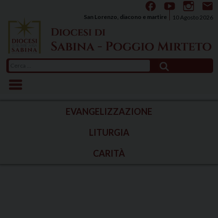
Skip
to
San Lorenzo, diacono e martire
10 Agosto 2026
content
Ricerca
per:
EVANGELIZZAZIONE
LITURGIA
CARITÀ