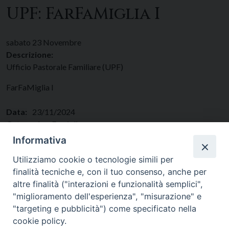
UPF: FarFaMiglia I
sabato
23
Novembre
Descrizione:
Ufficio Pastorale Familiare (UPF)
FarFaMiglia I
Data:
23/11/2024
Categorie:
Famiglie
Regione:
Lazio
Informativa
Paese:
Italia
Utilizziamo cookie o tecnologie simili per
finalità tecniche e, con il tuo consenso, anche per
altre finalità ("interazioni e funzionalità semplici",
"miglioramento dell'esperienza", "misurazione" e
"targeting e pubblicità") come specificato nella
cookie policy.