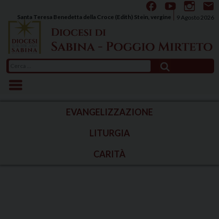
Skip
to
Santa Teresa Benedetta della Croce (Edith) Stein, vergine
9 Agosto 2026
content
Ricerca
per:
EVANGELIZZAZIONE
LITURGIA
CARITÀ