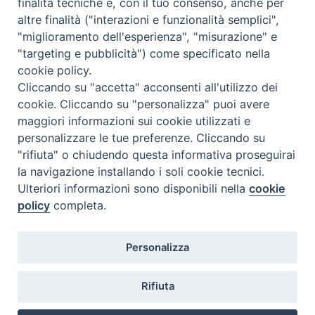
finalità tecniche e, con il tuo consenso, anche per
altre finalità ("interazioni e funzionalità semplici",
"miglioramento dell'esperienza", "misurazione" e
"targeting e pubblicità") come specificato nella
cookie policy.
Cliccando su "accetta" acconsenti all'utilizzo dei
cookie. Cliccando su "personalizza" puoi avere
maggiori informazioni sui cookie utilizzati e
personalizzare le tue preferenze. Cliccando su
SEDE
"rifiuta" o chiudendo questa informativa proseguirai
Piazza Mario Dottori, 14
la navigazione installando i soli cookie tecnici.
02047 Poggio Mirteto (Rieti)
Ulteriori informazioni sono disponibili nella
cookie
policy
completa.
CONTATTI
Personalizza
diocesi@diocesisabina.it
0765.24019
Rifiuta