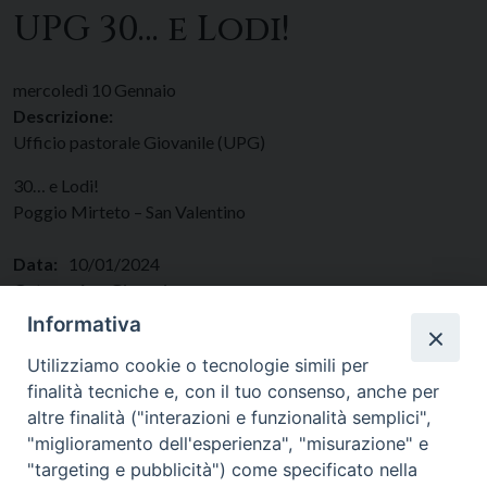
UPG 30… e Lodi!
mercoledì
10
Gennaio
Descrizione:
Ufficio pastorale Giovanile (UPG)
30… e Lodi!
Poggio Mirteto – San Valentino
Data:
10/01/2024
Categorie:
Giovani
Regione:
Lazio
Informativa
Paese:
Italia
Utilizziamo cookie o tecnologie simili per
finalità tecniche e, con il tuo consenso, anche per
altre finalità ("interazioni e funzionalità semplici",
"miglioramento dell'esperienza", "misurazione" e
"targeting e pubblicità") come specificato nella