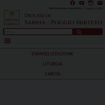
Skip
to
San Domenico, sacerdote
8 Agosto 2026
content
Ricerca
per:
EVANGELIZZAZIONE
LITURGIA
CARITÀ