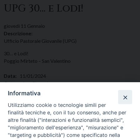
UPG 30… e Lodi!
giovedì
11
Gennaio
Descrizione:
Ufficio Pastorale Giovanile (UPG)
30… e Lodi!
Poggio Mirteto – San Valentino
Data:
11/01/2024
Categorie:
Giovani
Regione:
Lazio
Informativa
Paese:
Italia
Utilizziamo cookie o tecnologie simili per
finalità tecniche e, con il tuo consenso, anche per
altre finalità ("interazioni e funzionalità semplici",
"miglioramento dell'esperienza", "misurazione" e
"targeting e pubblicità") come specificato nella