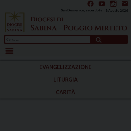
Skip
to
San Domenico, sacerdote
8 Agosto 2026
content
Ricerca
per:
EVANGELIZZAZIONE
LITURGIA
CARITÀ