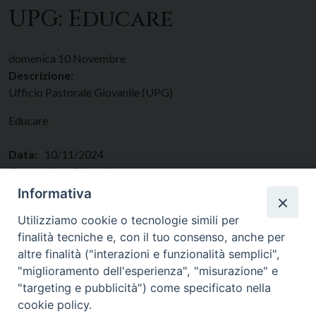
UPG: Educare
domenica
10
Novembre
Descrizione:
Ufficio Pastorale Giovanile (UPG)
Educare
Data:
10/11/2024
Categorie:
Giovani
Regione:
Lazio
Informativa
Paese:
Italia
Utilizziamo cookie o tecnologie simili per
finalità tecniche e, con il tuo consenso, anche per
altre finalità ("interazioni e funzionalità semplici",
"miglioramento dell'esperienza", "misurazione" e
"targeting e pubblicità") come specificato nella
cookie policy.