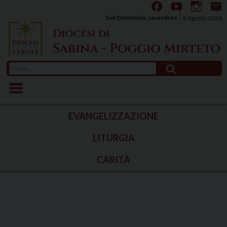
Skip
to
San Domenico, sacerdote
8 Agosto 2026
content
Ricerca
per:
EVANGELIZZAZIONE
LITURGIA
CARITÀ