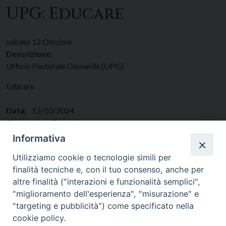
UPG: Educare
sabato
12
Ottobre
Descrizione:
Ufficio Pastorale Giovanile (UPG)
Educare
Data:
12/10/2024
Categorie:
Giovani
Regione:
Lazio
Informativa
Paese:
Italia
Utilizziamo cookie o tecnologie simili per
finalità tecniche e, con il tuo consenso, anche per
altre finalità ("interazioni e funzionalità semplici",
"miglioramento dell'esperienza", "misurazione" e
"targeting e pubblicità") come specificato nella
cookie policy.