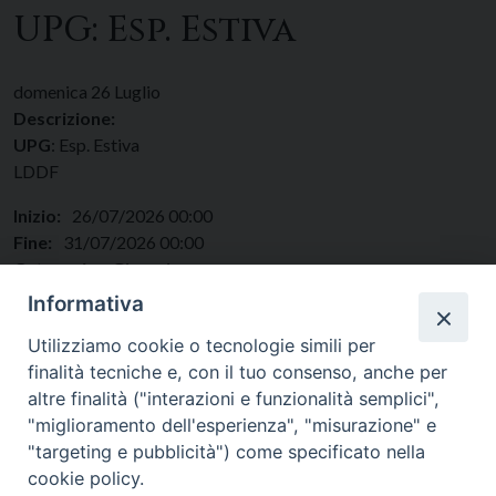
UPG: Esp. Estiva
domenica
26
Luglio
Descrizione:
UPG
: Esp. Estiva
LDDF
Inizio:
26/07/2026 00:00
Fine:
31/07/2026 00:00
Categorie:
Giovani
Regione:
Lazio
Informativa
Paese:
Italia
Utilizziamo cookie o tecnologie simili per
finalità tecniche e, con il tuo consenso, anche per
altre finalità ("interazioni e funzionalità semplici",
"miglioramento dell'esperienza", "misurazione" e
"targeting e pubblicità") come specificato nella
cookie policy.