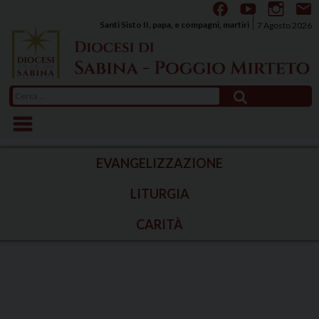
Skip
to
Santi Sisto II, papa, e compagni, martiri
7 Agosto 2026
content
Ricerca
per:
EVANGELIZZAZIONE
LITURGIA
CARITÀ