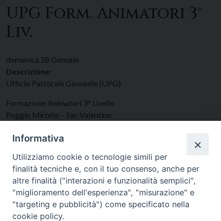
UPG Form. Animatori 3°
Liv.
domenica
28
Gennaio
Descrizione:
Ufficio Pastorale Giovanile (UPG)
Formazione Animatori 3° Livello
Poggio Mirteto – San Valentino
Data:
28/01/2024
(tutto il giorno)
Informativa
Categorie:
Giovani
Utilizziamo cookie o tecnologie simili per
finalità tecniche e, con il tuo consenso, anche per
altre finalità ("interazioni e funzionalità semplici",
"miglioramento dell'esperienza", "misurazione" e
"targeting e pubblicità") come specificato nella
cookie policy.