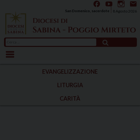
Skip
to
San Domenico, sacerdote
8 Agosto 2026
content
Ricerca
per:
EVANGELIZZAZIONE
LITURGIA
CARITÀ