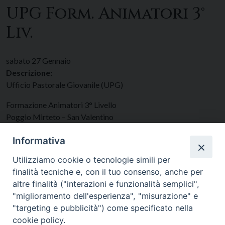
UPG Form. Animatori 3°
Liv.
sabato
27
Gennaio
Descrizione:
Ufficio Pastorale Giovanile (UPG)
Formazione Animatori 3° Livello
Poggio Mirteto – San Valentino
Data:
27/01/2024
(tutto il giorno)
Informativa
Categorie:
Giovani
Utilizziamo cookie o tecnologie simili per
finalità tecniche e, con il tuo consenso, anche per
altre finalità ("interazioni e funzionalità semplici",
"miglioramento dell'esperienza", "misurazione" e
"targeting e pubblicità") come specificato nella
cookie policy.