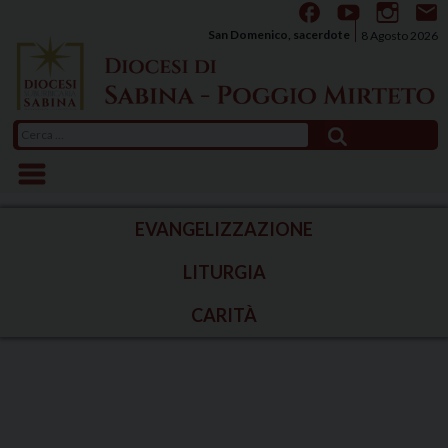
Skip
to
San Domenico, sacerdote
8 Agosto 2026
content
Ricerca
per:
EVANGELIZZAZIONE
LITURGIA
CARITÀ