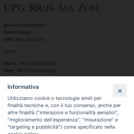
UPG: Riun. Ass. Zon.
giovedì
6
Novembre
Descrizione:
UPG
: Riun. Ass. Zon.
Farfa
Inizio:
06/11/2025 18:00
Fine:
06/11/2025 00:00
Categorie:
Giovani
Regione:
Lazio
Informativa
Paese:
Italia
Utilizziamo cookie o tecnologie simili per
finalità tecniche e, con il tuo consenso, anche per
altre finalità ("interazioni e funzionalità semplici",
"miglioramento dell'esperienza", "misurazione" e
"targeting e pubblicità") come specificato nella
cookie policy.