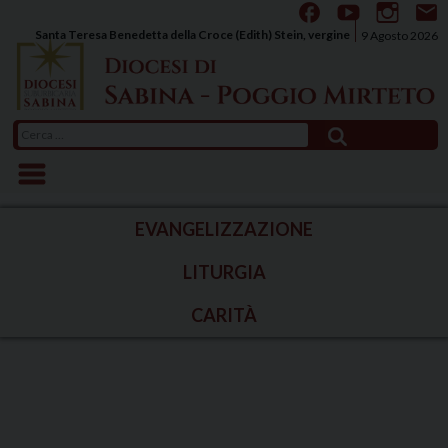
Skip
to
Santa Teresa Benedetta della Croce (Edith) Stein, vergine
9 Agosto 2026
content
Ricerca
per:
EVANGELIZZAZIONE
LITURGIA
CARITÀ