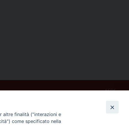
SEDE
Piazza Mario Dottori, 14
02047 Poggio Mirteto (Rieti)
altre finalità ("interazioni e
cità") come specificato nella
CONTATTI