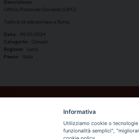
Descrizione:
Ufficio Pastorale Giovanile (UPG)
Tutte le strade portano a Roma
Data:
04/05/2024
Categorie:
Giovani
Regione:
Lazio
Paese:
Italia
Informativa
Utilizziamo cookie o tecnologie s
funzionalità semplici", "miglior
cookie policy.