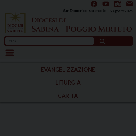
Skip
to
San Domenico, sacerdote
8 Agosto 2026
content
Ricerca
per:
EVANGELIZZAZIONE
LITURGIA
CARITÀ