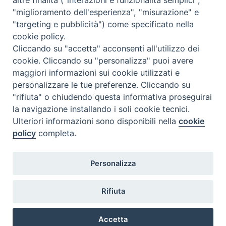
"miglioramento dell'esperienza", "misurazione" e
"targeting e pubblicità") come specificato nella
cookie policy.
Cliccando su "accetta" acconsenti all'utilizzo dei
cookie. Cliccando su "personalizza" puoi avere
maggiori informazioni sui cookie utilizzati e
personalizzare le tue preferenze. Cliccando su
SEDE
"rifiuta" o chiudendo questa informativa proseguirai
Piazza Mario Dottori, 14
la navigazione installando i soli cookie tecnici.
02047 Poggio Mirteto (Rieti)
Ulteriori informazioni sono disponibili nella
cookie
policy
completa.
CONTATTI
Personalizza
diocesi@diocesisabina.it
0765.24019
Rifiuta
NOTE LEGALI:
Accetta
consulta da qui